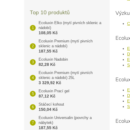
Top 10 produktů
Výzkum
Ecoluxin Elko (mytí pivních sklenic a
C
nádobí)
108,05 Kč
Ecolu
Ecoluxin Premium (mytí pivních
sklenic a nádobí)
E
187,55 Kč
D
Ecoluxin Nadobin
E
82,28 Kč
S
Ecoluxin Premium (mytí pivních
sklenic a nádobí) 25L
Ecolu
3 329,92 Kč
E
Ecoluxin Prací gel
D
87,12 Kč
E
Stáčecí kohout
S
150,04 Kč
Ecoluxin Universalin (povrchy a
Ecolu
nábytek)
187,55 Kč