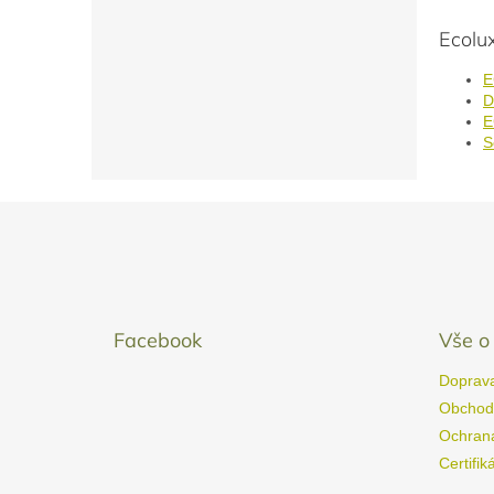
Ecolu
E
D
E
S
Zápatí
Facebook
Vše o
Doprava
Obchod
Ochrana
Certifik