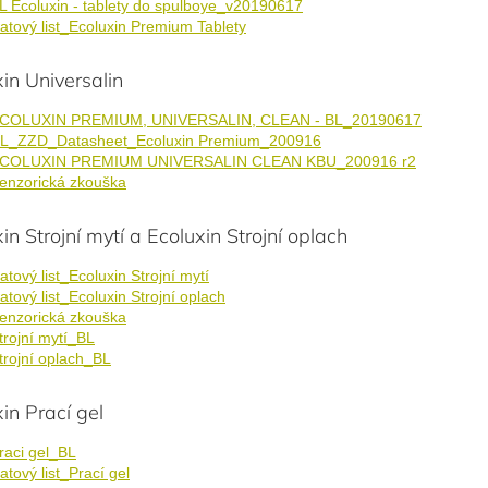
L Ecoluxin - tablety do spulboye_v20190617
atový list_Ecoluxin Premium Tablety
in Universalin
COLUXIN PREMIUM, UNIVERSALIN, CLEAN - BL_20190617
L_ZZD_Datasheet_Ecoluxin Premium_200916
COLUXIN PREMIUM UNIVERSALIN CLEAN KBU_200916 r2
enzorická zkouška
in Strojní mytí a Ecoluxin Strojní oplach
atový list_Ecoluxin Strojní mytí
atový list_Ecoluxin Strojní oplach
enzorická zkouška
trojní mytí_BL
trojní oplach_BL
in Prací gel
raci gel_BL
atový list_Prací gel