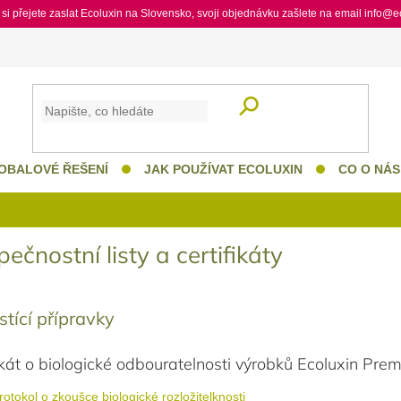
si přejete zaslat Ecoluxin na Slovensko, svoji objednávku zašlete na email info@
HLEDAT
OBALOVÉ ŘEŠENÍ
JAK POUŽÍVAT ECOLUXIN
CO O NÁS
ečnostní listy a certifikáty
stící přípravky
ikát o biologické odbouratelnosti výrobků Ecoluxin Pre
rotokol o zkoušce biologické rozložitelknosti