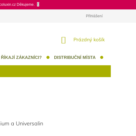
ecoluxin.cz Děkujeme.
Přihlášení
NÁKUPNÍ KOŠÍK
Prázdný košík
 ŘÍKAJÍ ZÁKAZNÍCI?
DISTRIBUČNÍ MÍSTA
CERTIFIKÁTY
mium a Universalin