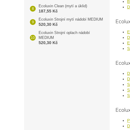
B
Ecoluxin Clean (mytí a úklid)
D
187,55 Kč
Ecoluxin Strojní mytí nádobí MEDIUM
Ecolux
520,30 Kč
E
Ecoluxin Strojní oplach nádobí
D
MEDIUM
520,30 Kč
E
S
Ecolux
D
D
S
S
S
Ecolux
P
D